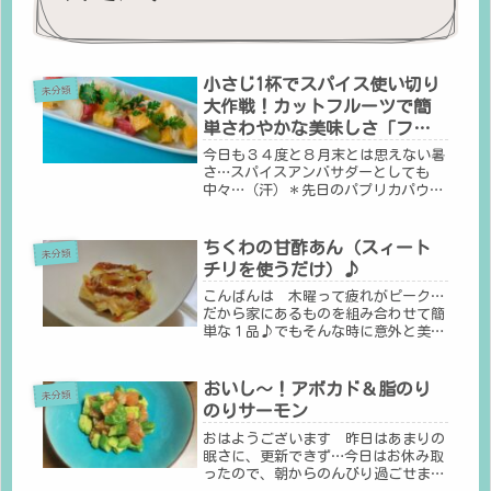
小さじ1杯でスパイス使い切り
未分類
大作戦！カットフルーツで簡
単さわやかな美味しさ「フル
ーツのコリアンダーマリネ」
今日も３４度と８月末とは思えない暑
さ…スパイスアンバサダーとしても
中々…（汗）＊先日のパプリカパウダ
ー→Ｈｏｕｓｅのと書いてしまいまし
たが… ＧＡＢＡＮのパプリカパウダ
ーです。スミマセン。。。休日の日中
ちくわの甘酢あん（スィート
未分類
に買い物には行きたくないので(｡-
チリを使うだけ）♪
_-...
こんばんは 木曜って疲れがピーク…
だから家にあるものを組み合わせて簡
単な１品♪でもそんな時に意外と美味
しいものができてしまうと疲れも吹っ
飛ぶ嬉しさが今日の１品も大好きなス
ィートチリソースをかけただけ♪ちく
おいし～！アボカド＆脂のり
未分類
わも魚のすり身だから甘酢系が合いま
のりサーモン
す...
おはようございます 昨日はあまりの
眠さに、更新できず…今日はお休み取
ったので、朝からのんびり過ごせま