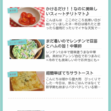
す 最近よく行く新鮮＆お安い魚屋さ
んのサーモンのお刺身が丁度よい脂感
で 行くたびに買ってしまいます…
かけるだけ！！なのに美味し
未分類
で、私の好きな組み合わせ マグロも
いスィ～トチリトマト♪
美味し...
こんばんは ここのところ肌寒い日が
続いていましたネ…昨日は晴れたと思
ったら雷雨だったりでイヤな天気でし
たそんな中、両親や妹たちが来て家飲
みで、超簡単すぎる＆美味しい１品を
♪我が家では、鶏や魚のから揚げなど
まだ暑いのでレンチンで豆苗
ビール・焼酎に
にかけたりもして色々な料理に使うの
とハムの旨！中華卵
で...
レンチン1分半で簡単激うまな中華
卵。具材はアレンジ自在でおつまみに
⚪︎冷めても美味しいのでお弁当にも⚪︎
超簡単ぽてちサラトースト
未分類
こんにちは朝から雷大雨 びっくりで
した…今日は、飲みごはんではなくて
新学期も始まりバタバタしている朝に
おすすめなトースト超簡単ぽてちサラ
トースト材料 １枚分食パン６枚切
り・・・・・１枚ポテトチップス
（塩）・・一つかみ冷凍コー
ン・・・・・・・...