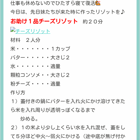
仕事も休めないのでひたすら寝て復活
今日は、先日妹たちが来た時に作ったリゾットを♪
お助け１品チーズリゾット
約２０分
材料 ２人分
米・・・・・・・１カップ
バター・・・・・大さじ２
水・・・・・・・適量
顆粒コンソメ・・大さじ２
粉チーズ・・・・適量
作り方
１）蓋付きの鍋にバターを入れ火にかけ溶けてきた
ら米を入れ周りが透明っぽくなるまで
炒める。
２）１の米より少し上くらい水を入れ混ぜ、蓋をし
て５分ほど中火～弱火にかける（途中底が焦げ付か