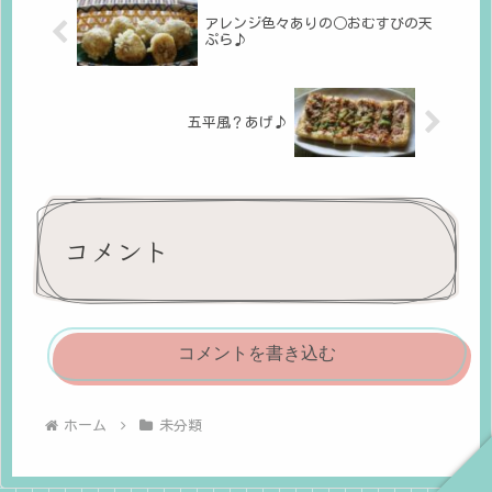
アレンジ色々ありの○おむすびの天
ぷら♪
五平風？あげ♪
コメント
コメントを書き込む
ホーム
未分類