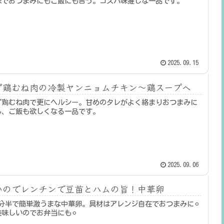
味でおつまみにもご飯にも合う。コスパ味推しな一品です。
2025.09.15
ず鶏むね肉の冷製ヤンニョムチキン〜鶏スープへ
ず鶏むね肉で更にヘルシー。甘めのタレがよく絡まりおつまみに
ん、ご飯も欲しくなる一品です。
2025.09.06
いのでレンチンで豆苗とハムの旨！中華卵
分半で簡単激うまな中華卵。具材はアレンジ自在でおつまみに⚪︎
味しいのでお弁当にも⚪︎