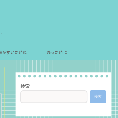
」
腹がすいた時に
残った時に
検索
検索