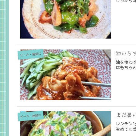
しっかり
油いら
ビール・焼酎に
油を使わ
はもちろ
まだ暑
ビール・焼酎に
レンチン1
冷めても美