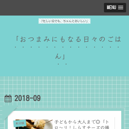
MENU
「忙しい日でも、ちゃんとおいしい」
「おつまみにもなる日々のごは
ん」
2018-09
子どもから大人まで◎「ト
未分類
ロ～リ！しらすチーズの揚