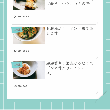
げ巻き」…と、うちの子
2018.09.05
お腹満足！「サンマ缶で卵
未分類
とじ丼」
2018.09.05
超超簡単！酒盗じゃなくて
未分類
「なめ茸クリームチー
ズ」
2018.09.01