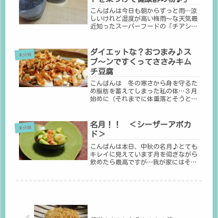
こんばんは今日も朝からずっと雨…涼
しいけれど湿度が高い梅雨～な天気最
近知ったスーパーフードの「チアシー
ド」オメガ３脂肪酸、食物繊維、必須
アミノ酸などの栄養価に富んでいるら
しい…手の届く範囲の流行りモノにす
ダイエットな？おつまみ♪ス
未分類
ぐ手を出し…続かない…とりあえず買
プ～ンですくってささみキム
っ...
チ豆腐
こんばんは 冬の寒さから身を守るた
め脂肪を蓄えてしまった私の体…３月
始めに（それまでに体重落とそうとも
くろんで１番最後の日を選び…）健康
診断があるのに飲むのも食べるのも美
味しくて楽しくてガマンできませ
名月！！ ＜シーザーアボカ
未分類
ん……なので 少しでも太らない食べ
ド＞
物でお...
こんばんは本日、中秋の名月♪とても
キレイに見えています月を仰ぎながら
飲めたら最高ですが…我が家にはそん
な気の利いた場所はないのでチョロッ
と外に見に行って戻って飲んで…楽し
んでいます♪今日は食べごろ（食べて
しまわないとマズイ）のアボカドがあ
っ...