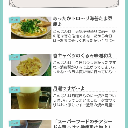
あったかトロ～リ海苔たま豆
未分類
腐♪
こんばんは 天気予報通りに雨… 冬
の雨は寒さ倍増ですね だから今日
は…お腹に優しくあったかい１品にし
ました 海苔たま豆腐 約５分 ￥８
０材料 ２人分絹豆腐・・・・・１丁
だしの素・・・・大さじ２
春キャベツのくるみ味噌和え
未分類
酒・・・・・・・大さじ１
こんばんは 今日は少し寒かったです
卵・・・・・・・１個海苔...
ね…消費税が８％に上がってしまいま
したね～今日は買い物に行っていない
ので実感がないのですが…やはり購買
意欲が下がりますムダのない料理作り
（おつまみ）を心がけないとです。キ
月曜ですが…♪
ャベツが安くなっているので春キャベ
未分類
ツ...
こんばんは月曜日なのに…焼き鳥でい
っぱい行ってしまいました 夕食つく
りはおさぼりです…近所の焼き鳥屋～
という感じの好きなお店月曜日でもお
客さんはいっぱいです♪今日はまた暑
さが戻っていたので…焼き鳥などを一
「スーパーフードのチアシー
通り食べてから→ 鶏せんべい マヨ
未分類
ドを乗っけて健康酢の物♪」
ネ...